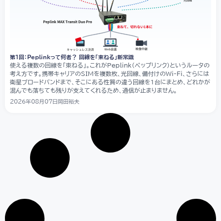
第1回：Peplinkって何者？ 回線を「束ねる」新常識
使える複数の回線を「束ねる」。これがPeplink（ペップリンク）というルータの
考え方です。携帯キャリアのSIMを複数枚、光回線、備付けのWi-Fi、さらには
衛星ブロードバンドまで、そこにある性質の違う回線を1台にまとめ、どれかが
混んでも落ちても残りが支えてくれるため、通信が止まりません。
2026年08月07日
岡田裕夫