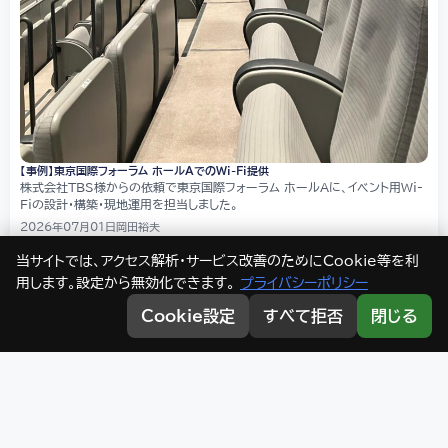
【事例】東京国際フォーラム ホールAでのWi-Fi提供
株式会社TBS様からの依頼で東京国際フォーラム ホールAに、イベント用Wi-
Fiの設計・構築・現地運用を担当しました。
2026年07月01日
岡田裕夫
当サイトでは、アクセス解析・サービス改善のためにCookie等を利
用します。設定から無効化できます。
プライバシーポリシー
EGブログ by IIJエンジニアリング
Cookie設定
すべて拒否
閉じる
株式会社IIJエンジニアリングが運営する技術・導入事例ブログ。 ネ
ットワーク・通信インフラの「現場」をお届けします。
カテゴリ
Peplink